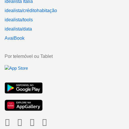
idealista Itália
idealista/créditohabitação
idealista/tools
idealista/data
AvaiBook
Por telemóvel ou Tablet
Social