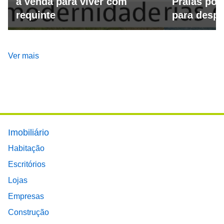
à venda para viver com
Praias por
requinte
para despo
Ver mais
Footer main menu
Imobiliário
Habitação
Escritórios
Lojas
Empresas
Construção