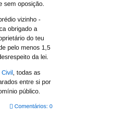
 e sem oposição.
prédio vizinho
-
ica obrigado a
oprietário do teu
 de pelo menos 1,5
esrespeito da lei.
Civil
, todas as
arado
s entre si por
mínio público.
Comentários: 0