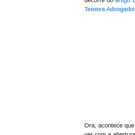
decorre do
artigo 
Teixeira Advogado
Ora, acontece qu
ver com a
abertura