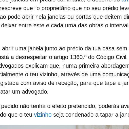
rescreve que “o proprietário que no seu prédio leva
ão pode abrir nela janelas ou portas que deitem d
deixar entre este e cada uma das obras o interva
o
abrir uma janela
junto ao prédio da tua casa sem
está a desrespeitar o artigo 1360.º do Código Civi
 advogados explicam que, numa primeira abordage
icialmente o teu
vizinho
, através de uma comunicaç
egistada
com aviso de receção, para que tape a ja
tratar um advogado.
u pedido não tenha o efeito pretendido, poderás 
do que o teu
vizinho
seja condenado a
tapar a jan