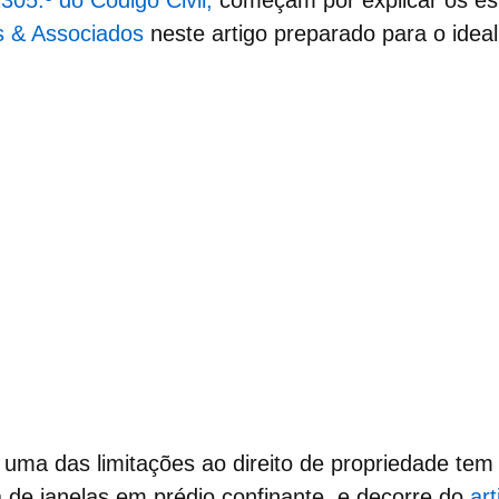
1305.º do Código Civil,
começam por explicar os esp
s & Associados
neste artigo preparado para o ideal
e uma das
limitações ao direito de propriedade
tem 
 de janelas
em prédio confinante, e decorre do
ar