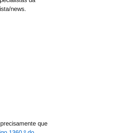
ecialistas da
ista/news.
precisamente que
tigo 1360.º do