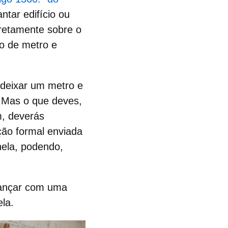
ntar edifício ou
iretamente sobre o
lo de metro e
 deixar um metro e
l. Mas o que deves,
m, deverás
ão formal enviada
nela, podendo,
avançar com uma
ela.