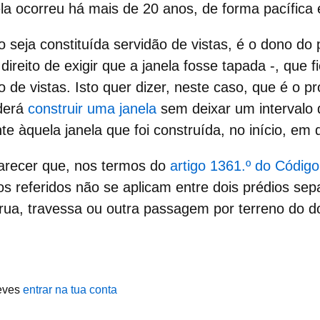
la
ocorreu há mais de 20 anos, de forma pacífica
o seja constituída
servidão de vistas
, é o dono do
direito de exigir que a janela fosse tapada -, que f
o de vistas. Isto quer dizer, neste caso, que é o pr
derá
construir uma janela
sem deixar um intervalo
e àquela janela que foi construída, no início, em d
larecer que, nos termos do
artigo 1361.º do Código 
tos referidos não se aplicam entre dois
prédios sep
 rua, travessa ou outra passagem por
terreno do do
eves
entrar na tua conta