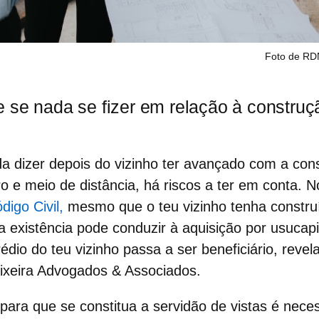
Foto de RDN
 se nada se fizer em relação à construç
da dizer depois do vizinho ter avançado com a
cons
 e meio de distância, há riscos a ter em conta. 
digo Civil,
mesmo que o teu
vizinho
tenha construí
sua existência pode conduzir à aquisição por usuca
édio do teu vizinho passa a ser beneficiário, reve
eixeira Advogados & Associados.
para que se constitua a
servidão de vistas
é neces