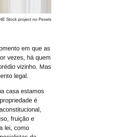
E Stock project no Pexels
momento em que as
 por vezes, há quem
rédio vizinho. Mas
nto legal.
ua casa estamos
 propriedade
é
aconstitucional,
so, fruição e
a lei, como