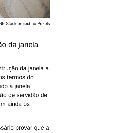
E Stock project no Pexels
ão da janela
trução da janela
a
Nos termos do
do a janela
pião de
servidão de
lam ainda os
sário provar que a