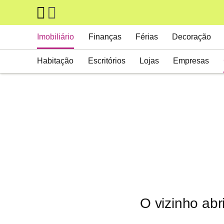
Skip to main content
Main navigation
Imobiliário
Finanças
Férias
Decoração
Habitação
Escritórios
Lojas
Empresas
O vizinho abr