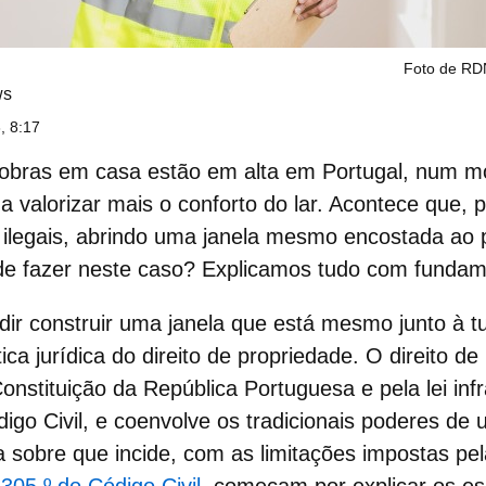
Foto de RDN
ws
, 8:17
obras em casa
estão em alta em Portugal, num 
a valorizar mais o conforto do lar. Acontece que,
ilegais
, abrindo uma janela mesmo encostada ao p
de fazer neste caso? Explicamos tudo com fundame
dir
construir uma janela
que está mesmo junto à t
ca jurídica do direito de propriedade. O
direito de
nstituição da República Portuguesa e pela lei infr
go Civil, e coenvolve os tradicionais poderes de u
a sobre que incide, com as limitações impostas pel