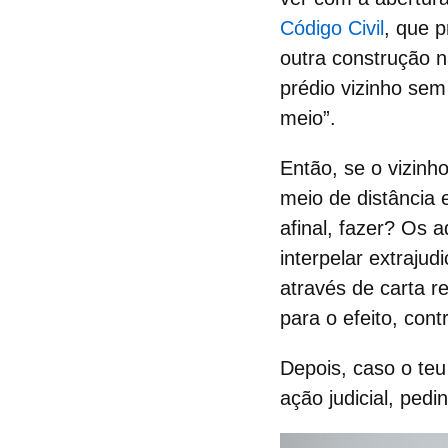
Código Civil
, que p
outra construção n
prédio vizinho
sem 
meio”.
Então, se o vizinh
meio de distância 
afinal, fazer? Os
interpelar extrajud
através de
carta r
para o efeito, con
Depois, caso o te
ação judicial,
pedin