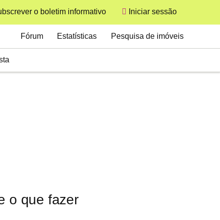
bscrever o boletim informativo
Iniciar sessão
User
Secondary
Fórum
Estatísticas
Pesquisa de imóveis
sta
e o que fazer