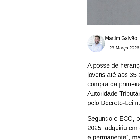
Martim Galvão
23 Março 2026,
A posse de herança
jovens até aos 35
compra da primeira
Autoridade Tributá
pelo Decreto-Lei 
Segundo o ECO, o c
2025, adquiriu em
e permanente
", m