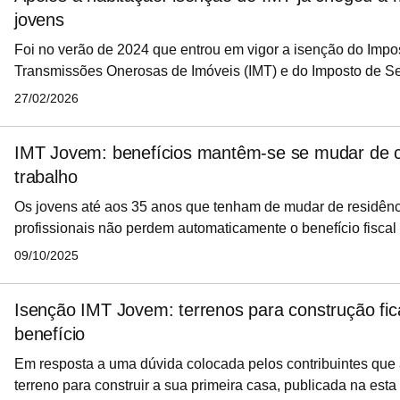
jovens
Foi no verão de 2024 que entrou em vigor a isenção do Impo
Transmissões Onerosas de Imóveis (IMT) e do Imposto de Sel
apoiar jovens até aos 35 anos na compra da primeira casa. 
27/02/2026
Governo, as ajudas já chegaram a mais de 77 mil jovens.
IMT Jovem: benefícios mantêm-se se mudar de c
trabalho
Os jovens até aos 35 anos que tenham de mudar de residênci
profissionais não perdem automaticamente o benefício fisca
que a nova morada esteja a mais de 100 quilómetros do imóv
09/10/2025
ser considerado habitação própria e permanente. A decisão f
Autoridade Tributária (AT) numa informação vinculativa, es
Isenção IMT Jovem: terrenos para construção fic
levantada por um contribuinte em situação de destacamento i
benefício
Em resposta a uma dúvida colocada pelos contribuintes que
terreno para construir a sua primeira casa, publicada na esta t