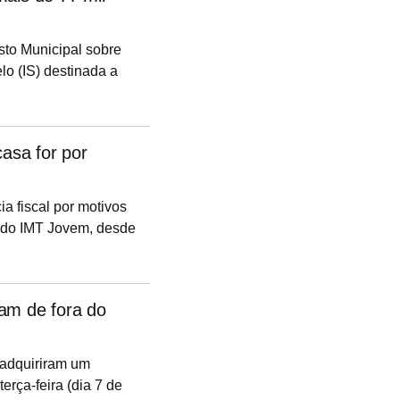
sto Municipal sobre
o (IS) destinada a
Até então, segundo o
asa for por
a fiscal por motivos
l do IMT Jovem, desde
el e este continue a
oi confirmada pela
clarecendo uma dúvida
am de fora do
nternacional.
 adquiriram um
erça-feira (dia 7 de