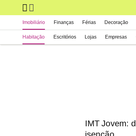
Skip to main content
Main navigation
Imobiliário
Finanças
Férias
Decoração
Habitação
Escritórios
Lojas
Empresas
IMT Jovem: d
isenção