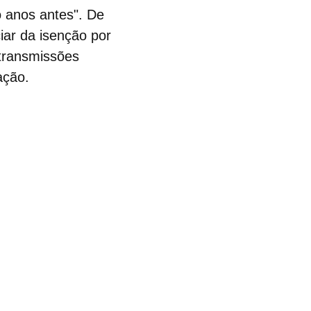
 anos antes". De
ciar da isenção por
 transmissões
tação.