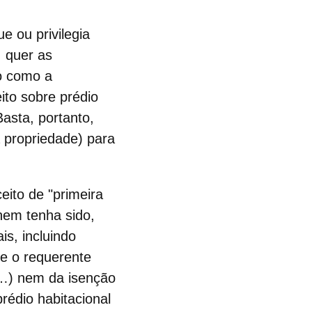
e ou privilegia
, quer as
do como a
eito sobre prédio
Basta, portanto,
 propriedade) para
eito de "
primeira
nem tenha sido,
is, incluindo
ue o requerente
(…) nem da isenção
prédio habitacional