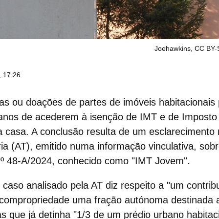
Joehawkins, CC BY-
 17:26
s ou doações de partes de imóveis habitacionais 
 anos de acederem à
isenção de IMT
e de Imposto 
 casa. A conclusão resulta de um esclarecimento 
ria (AT), emitido numa informação vinculativa, sob
n.º 48-A/2024, conhecido como "IMT Jovem".
aso analisado pela AT diz respeito a "um contrib
 compropriedade uma fração autónoma destinada
as que já detinha "1/3 de um prédio urbano habitac