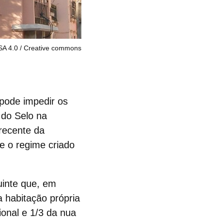
SA 4.0
Creative commons
pode impedir os
do Selo na
recente da
re o regime criado
uinte que, em
 a
habitação própria
ional e 1/3 da nua