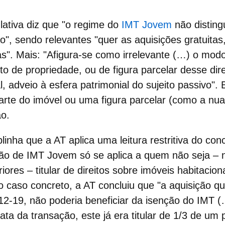
lativa diz que "o regime do
IMT Jovem
não distingu
o", sendo relevantes "quer as aquisições gratuitas
as". Mais: "Afigura-se como irrelevante (…) o mo
eito de
propriedade
, ou de figura parcelar desse dir
, adveio à esfera patrimonial do sujeito passivo". 
rte do imóvel ou uma figura parcelar (como a nua
ão.
inha que a AT aplica uma leitura restritiva do conc
ção de IMT Jovem só se aplica a quem não seja – 
iores – titular de direitos sobre
imóveis
habitaciona
 No caso concreto, a AT concluiu que "a aquisição q
12-19, não poderia beneficiar da isenção do IMT 
ata da transação, este já era titular de 1/3 de um 