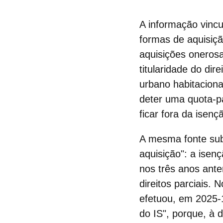
A informação vincu
formas de aquisiçã
aquisições oneros
titularidade do dir
urbano habitacional
deter uma quota-pa
ficar fora da isenç
A mesma fonte subl
aquisição
": a isen
nos três anos anter
direitos parciais.
efetuou, em 2025-
do IS", porque, à d