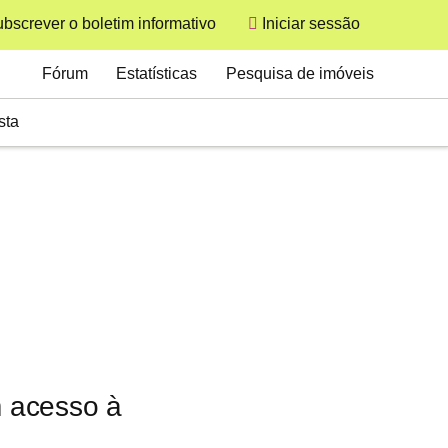
bscrever o boletim informativo
Iniciar sessão
User
Secondary
Fórum
Estatísticas
Pesquisa de imóveis
sta
 acesso à