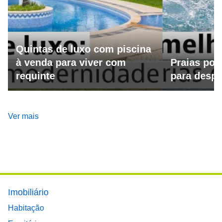
Quintas de luxo com piscina
à venda para viver com
Praias por
requinte
para despo
Ver mais
Footer main menu
Imobiliário
Habitação