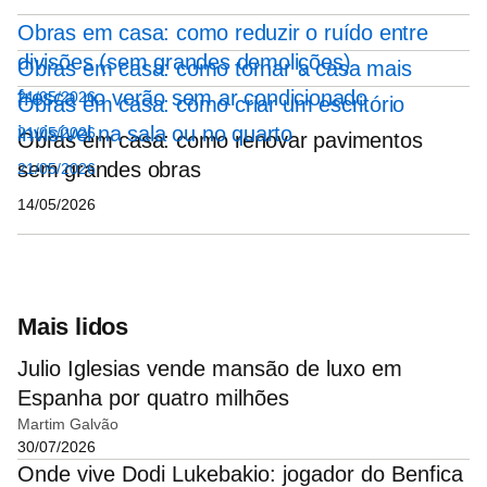
Obras em casa: como reduzir o ruído entre
divisões (sem grandes demolições)
Obras em casa: como tornar a casa mais
fresca no verão sem ar condicionado
21/05/2026
Obras em casa: como criar um escritório
invisível na sala ou no quarto
21/05/2026
Obras em casa: como renovar pavimentos
sem grandes obras
21/05/2026
14/05/2026
Mais lidos
Julio Iglesias vende mansão de luxo em
Espanha por quatro milhões
Martim Galvão
30/07/2026
Onde vive Dodi Lukebakio: jogador do Benfica