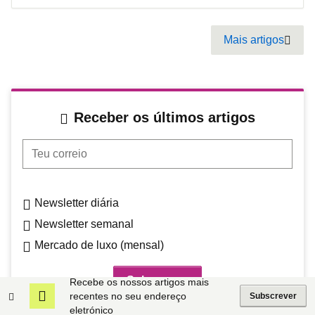
Pagination
Mais artigos
Next
Receber os últimos artigos
Teu correio
Newsletter diária
Newsletter semanal
Mercado de luxo (mensal)
Recebe os nossos artigos mais
recentes no seu endereço
Subscrever
Mais lidos
eletrónico