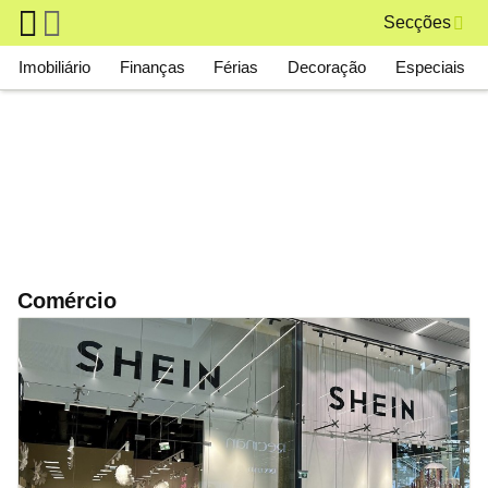
Skip to main content
Secções
Main navigation
Imobiliário
Finanças
Férias
Decoração
Especiais
Comércio