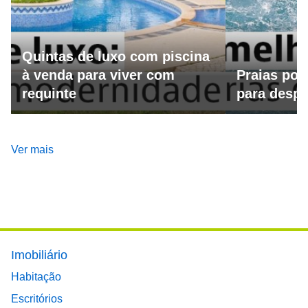
Quintas de luxo com piscina
à venda para viver com
Praias por
requinte
para despo
Ver mais
Footer main menu
Imobiliário
Habitação
Escritórios