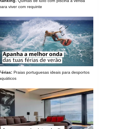
Ranking:
Quintas de luxo com piscina à venda
para viver com requinte
Férias:
Praias portuguesas ideais para desportos
aquáticos