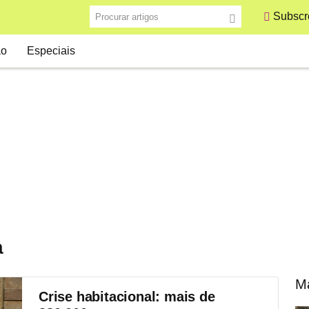
Procurar artigos
Subscre
ão
Especiais
a
Ma
Crise habitacional: mais de