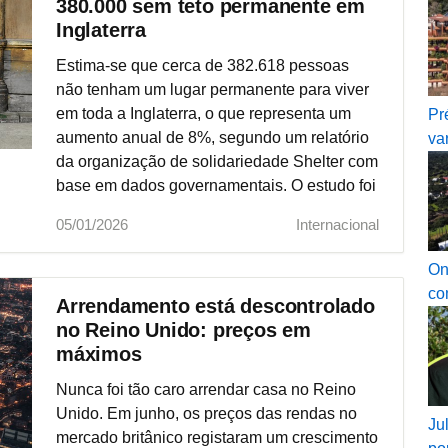
380.000 sem teto permanente em
Inglaterra
Estima-se que cerca de 382.618 pessoas
não tenham um lugar permanente para viver
em toda a Inglaterra, o que representa um
Pr
aumento anual de 8%, segundo um relatório
va
da organização de solidariedade Shelter com
base em dados governamentais. O estudo foi
publicado depois de o Governo britânico ter
05/01/2026
Internacional
anunciado um pacote de 3.500 milhões de
libras (3.985 milhões de euros à taxa de
On
câmbio atual) para combater os "sem-abrigo",
co
Arrendamento está descontrolado
incluindo medidas para evitar que as
no Reino Unido: preços em
pessoas percam as suas casas.
máximos
Nunca foi tão caro arrendar casa no Reino
Unido. Em junho, os preços das rendas no
Ju
mercado britânico registaram um crescimento