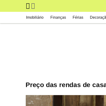
Skip to main content
Main navigation
Imobiliário
Finanças
Férias
Decoraç
Preço das rendas de cas