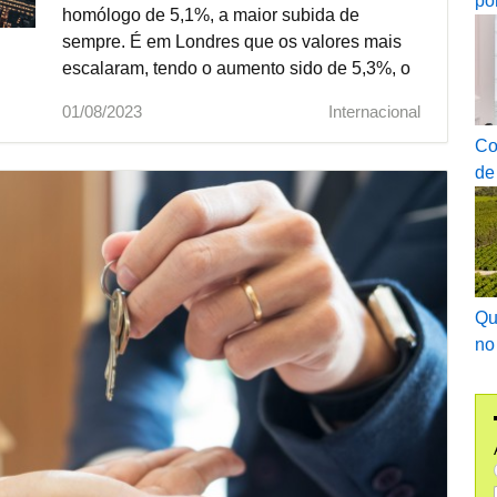
po
homólogo de 5,1%, a maior subida de
sempre. É em Londres que os valores mais
escalaram, tendo o aumento sido de 5,3%, o
que representa o maior avanço desde
01/08/2023
Internacional
setembro de 2012, segundo dados do Office
Co
for National Statistics, o gabinete de
de
estatísticas britânico.
Qu
no