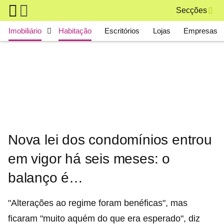
Skip to main content
Secções
Main navigation
Imobiliário
Habitação
Escritórios
Lojas
Empresas
Nova lei dos condomínios entrou
em vigor há seis meses: o
balanço é…
"Alterações ao regime foram benéficas", mas
ficaram "muito aquém do que era esperado", diz