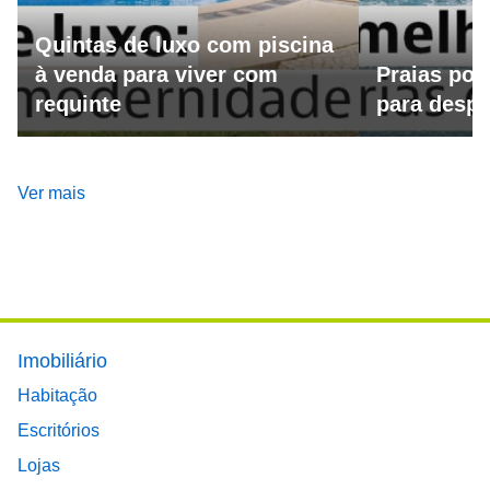
Quintas de luxo com piscina
à venda para viver com
Praias por
requinte
para despo
Ver mais
Footer main menu
Imobiliário
Habitação
Escritórios
Lojas