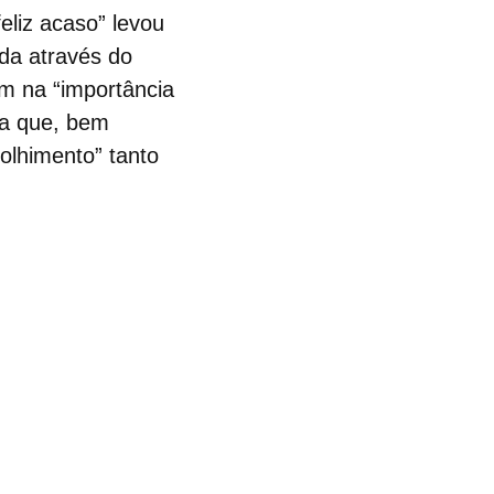
eliz acaso” levou
da através do
m na “importância
ra que, bem
olhimento” tanto