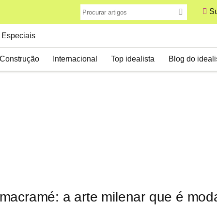
Su
Especiais
Construção
Internacional
Top idealista
Blog do ideali
macramé: a arte milenar que é mod