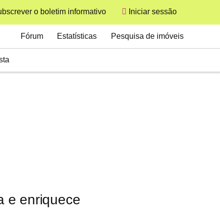
bscrever o boletim informativo
Iniciar sessão
User
Secondary
Fórum
Estatísticas
Pesquisa de imóveis
sta
a e enriquece