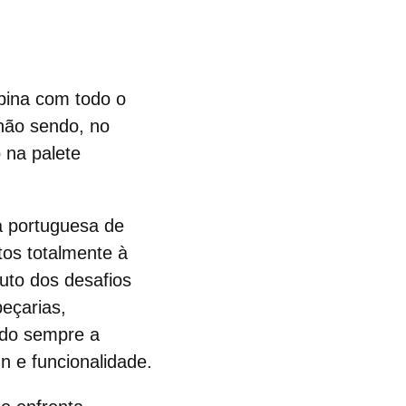
bina com todo o
não sendo, no
 na palete
a portuguesa de
itos totalmente à
ruto dos desafios
eçarias,
endo sempre a
n e funcionalidade.