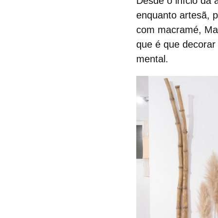
Desde o início da 
enquanto artesã, p
com macramé, Marta
que é que
decorar
mental.