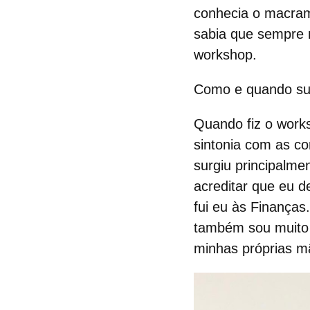
conhecia o macram
sabia que sempre m
workshop.
Como e quando sur
Quando fiz o work
sintonia com as c
surgiu principalme
acreditar que eu d
fui eu às Finanças
também sou muito f
minhas próprias m