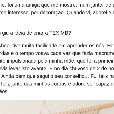
é, foi uma amiga que me mostrou num jantar de 
e interessei por decoração. Quando vi, adorei e d
giu a ideia de criar a TEX MB?
shop, tive muita facilidade em aprender os nós. 
ordas e o tempo voava cada vez que fazia
macram
nte impulsionada pela minha mãe, que foi a primei
evia levar isto avante. E no dia chuvoso de 2 de 
. Ainda bem que segui o seu conselho... Fui feliz n
eliz junto das minhas cordas e adoro ser capaz d
ãos.