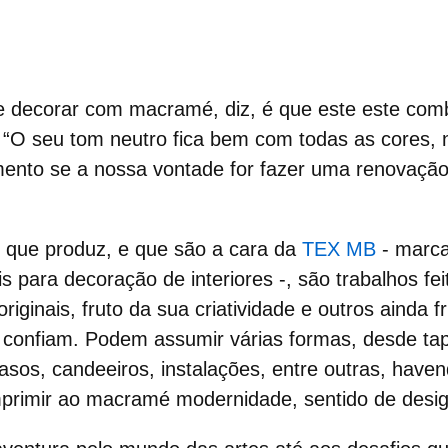
de
decorar com macramé,
diz, é que este este com
 “O seu tom neutro fica bem com todas as cores, 
mento se a nossa vontade for fazer uma renovação
.
s que produz, e que são a cara da
TEX MB
- marc
s para decoração de interiores -, são trabalhos fe
riginais, fruto da sua criatividade e outros ainda f
e confiam. Podem assumir várias formas, desde tap
vasos, candeeiros, instalações, entre outras, hav
primir ao
macramé
modernidade, sentido de desig