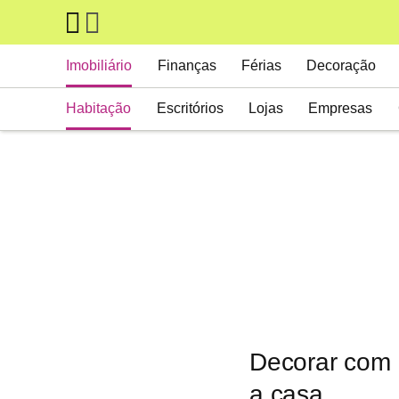
Skip to main content
Main navigation
Imobiliário
Finanças
Férias
Decoração
Habitação
Escritórios
Lojas
Empresas
Decorar com 
a casa