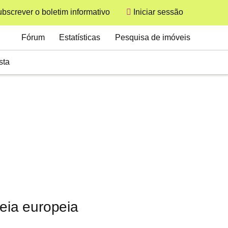
bscrever o boletim informativo
Iniciar sessão
User
Secondary
Fórum
Estatísticas
Pesquisa de imóveis
sta
reia europeia