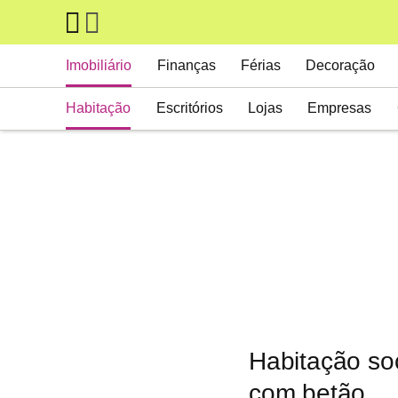
Skip to main content
Main navigation
Imobiliário
Finanças
Férias
Decoração
Habitação
Escritórios
Lojas
Empresas
Habitação soc
com betão