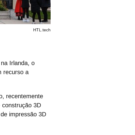
HTL.tech
na Irlanda, o
 recurso a
o, recentemente
de construção 3D
 de
impressão 3D