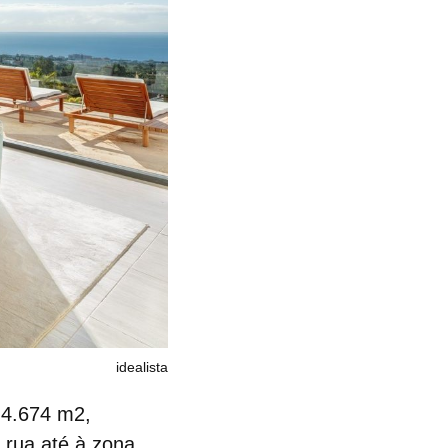
idealista
 4.674 m2,
 rua até à zona