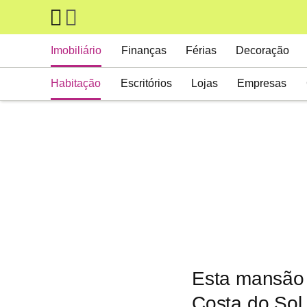
Skip to main content
Main navigation
Imobiliário
Finanças
Férias
Decoração
Habitação
Escritórios
Lojas
Empresas
Esta mansão 
Costa do Sol