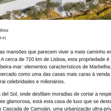
tínez
9:41
las
mansões
que parecem viver a meio caminho en
A cerca de 720 km de Lisboa, esta propriedade é 
 beira‑mar: elementos característicos de
Marbelha
ercado como uma das casas mais caras à venda 
ai celebridades e milionários.
 del Sol, onde desfilam moradias de cortar a respir
te glamorosa, está esta casa de luxo que se dest
em
Cascada de Camoján
, uma urbanização ultra‑pri