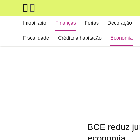
Skip to main content
Main navigation
Imobiliário
Finanças
Férias
Decoração
Fiscalidade
Crédito à habitação
Economia
BCE reduz jur
economia