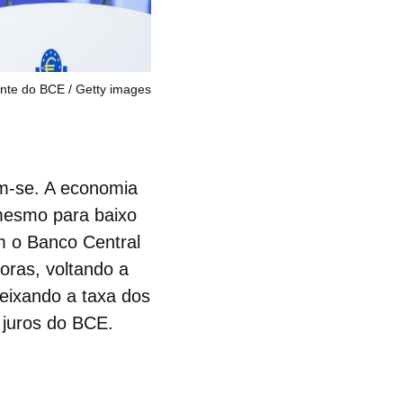
ente do BCE
Getty images
m-se. A
economia
 mesmo para baixo
m o Banco Central
toras, voltando a
deixando a taxa dos
 juros do BCE.