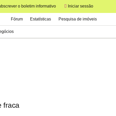
bscrever o boletim informativo
Iniciar sessão
User
Secondary
Fórum
Estatísticas
Pesquisa de imóveis
egócios
 fraca