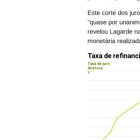
Este
corte dos jur
"quase por unanim
revelou Lagarde na
monetária realizada