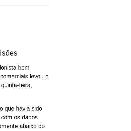
visões
ionista bem
 comerciais
levou o
uinta-feira,
o que havia sido
o com os dados
iramente abaixo do