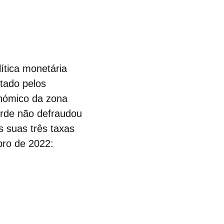
lítica monetária
ntado pelos
onómico da zona
arde não defraudou
s suas três
taxas
ro de 2022: