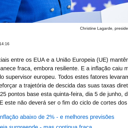
Christine Lagarde, presid
14:16
iais entre os EUA e a União Europeia (UE) mantê
nece fraca, embora resiliente. E a inflação caiu
do supervisor europeu. Todos estes fatores levara
forçar a trajetória de descida das suas taxas dire
5 pontos base esta quinta-feira, dia 5 de junho, 
 este não deverá ser o fim do ciclo de cortes dos
nflação abaixo de 2% - e melhores previsões
ia surpreende - mas continua fraca