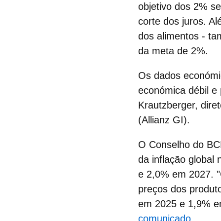
objetivo dos 2% s
corte dos juros. A
dos alimentos - t
da meta de 2%.
Os dados económi
económica
débil e
Krautzberger, dire
(Allianz GI).
O
Conselho do B
da inflação global
e 2,0% em 2027. "O
preços dos produt
em 2025 e 1,9% em
comunicado.