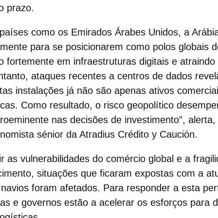
o prazo.
, países como os Emirados Árabes Unidos, a Arábi
ente para se posicionarem como polos globais de 
indo fortemente em infraestruturas digitais e atrain
ntanto, ataques recentes a centros de dados rev
stas instalações já não são apenas ativos comercia
íticas. Como resultado, o
risco geopolítico
desempen
roeminente nas decisões de investimento”, alerta
nomista sénior da Atradius Crédito y Caución.
ir as vulnerabilidades do
comércio global
e a fragil
cimento
, situações que ficaram expostas com a atu
 navios foram afetados. Para responder a esta per
s e governos estão a acelerar os esforços para div
ogísticas.