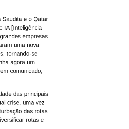
a Saudita e o Qatar
IA [Inteligência
do grandes
empresas
elaram uma nova
is, tornando-se
ha agora um
, em comunicado,
idade das principais
al crise, uma vez
turbação das rotas
ersificar rotas e