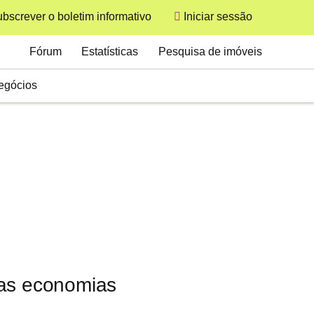
bscrever o boletim informativo
Iniciar sessão
User
Secondary
Fórum
Estatísticas
Pesquisa de imóveis
egócios
das economias