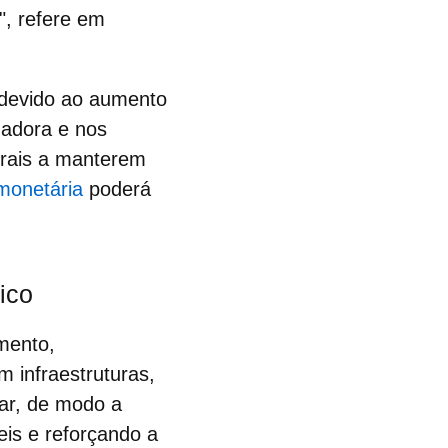
", refere em
e devido ao aumento
madora e nos
ntrais a manterem
 monetária
poderá
ico
imento
,
 infraestruturas,
rar, de modo a
eis e reforçando a