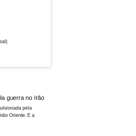
sal)
la guerra no Irão
pulsionada pela
dio Oriente. E a
te estagnada no
al Europeu (BCE)