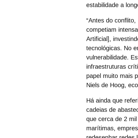
estabilidade a long
“Antes do conflito
competiam intensam
Artificial], invest
tecnológicas
. No e
vulnerabilidade. E
infraestruturas cr
papel muito mais p
Niels de Hoog, eco
Há ainda que refer
cadeias de abaste
que cerca de 2 mil
marítimas, empresa
redesenhar redes l