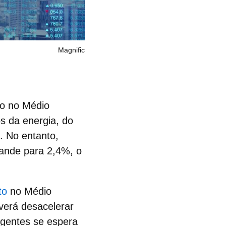
Magnific
ito no Médio
os da energia, do
. No entanto,
ande para 2,4%, o
to
no Médio
verá desacelerar
gentes se espera