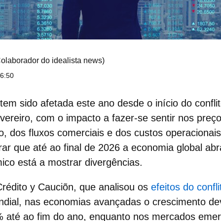
olaborador do idealista news)
16:50
tem sido afetada este ano desde o início do
confl
evereiro, com o impacto a fazer-se sentir nos preç
o, dos fluxos comerciais e dos custos operacionais
ar que até ao final de 2026 a
economia global
abr
co está a mostrar divergências.
rédito y Cauciõn, que analisou os
efeitos do confli
ndial, nas
economias avançadas
o crescimento de
% até ao fim do ano, enquanto nos mercados emer