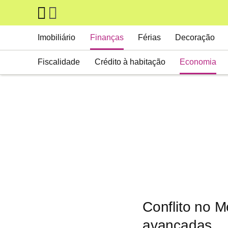
Skip to main content
Main navigation
Imobiliário
Finanças
Férias
Decoração
Fiscalidade
Crédito à habitação
Economia
Conflito no 
avançadas