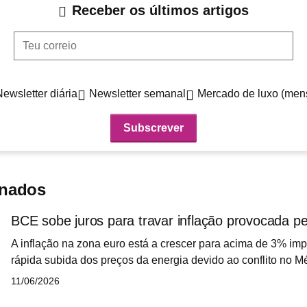
Receber os últimos artigos
Teu correio
Newsletter diária
Newsletter semanal
Mercado de luxo (men
onados
BCE sobe juros para travar inflação provocada pe
A inflação na zona euro está a crescer para acima de 3% im
rápida subida dos preços da energia devido ao conflito no Mé
economia europeia também se ressentiu, ficando praticamen
11/06/2026
arranque do ano. Perante estes indicadores, o Banco Centr