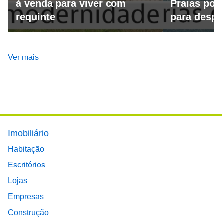
à venda para viver com
Praias por
requinte
para despo
Ver mais
Footer main menu
Imobiliário
Habitação
Escritórios
Lojas
Empresas
Construção