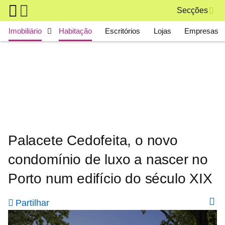
Skip to main content
Secções
Main navigation
Imobiliário
Habitação
Escritórios
Lojas
Empresas
Palacete Cedofeita, o novo
condomínio de luxo a nascer no
Porto num edifício do século XIX
Partilhar