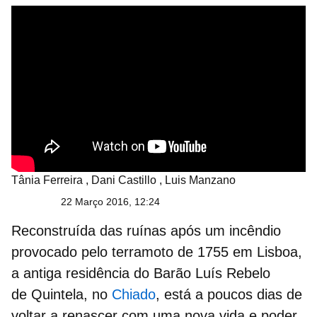
Tânia Ferreira
,
Dani Castillo
,
Luis Manzano
22 Março 2016, 12:24
Reconstruída das ruínas após um incêndio
provocado pelo terramoto de 1755 em Lisboa,
a antiga residência do Barão Luís Rebelo
de Quintela, no
Chiado
, está a poucos dias de
voltar a r
enascer com uma nova vida e poder