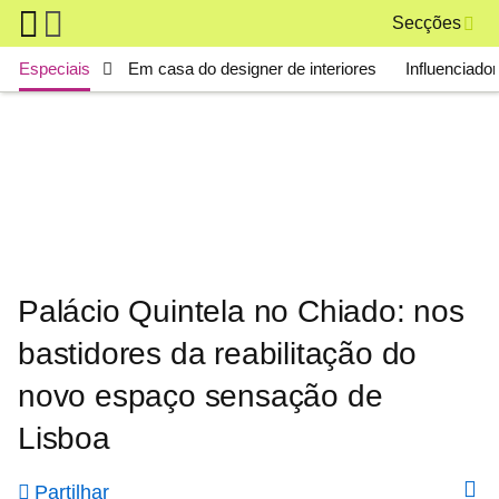
Skip to main content
Secções
Main navigation
Especiais
Em casa do designer de interiores
Influenciado
Palácio Quintela no Chiado: nos
bastidores da reabilitação do
novo espaço sensação de
Lisboa
Partilhar