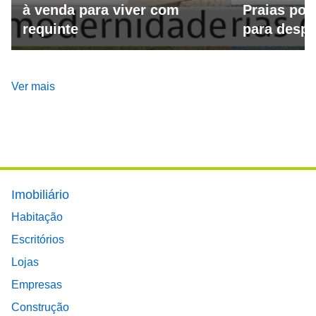
à venda para viver com
Praias por
requinte
para despo
Ver mais
Footer main menu
Imobiliário
Habitação
Escritórios
Lojas
Empresas
Construção