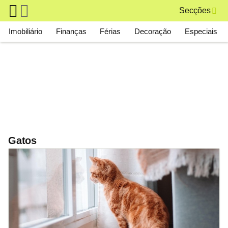
Skip to main content
Secções
Main navigation
Imobiliário
Finanças
Férias
Decoração
Especiais
Gatos