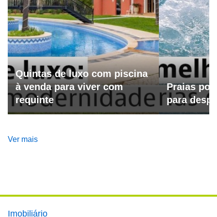
Quintas de luxo com piscina
à venda para viver com
Praias por
requinte
para despo
Ver mais
Footer main menu
Imobiliário