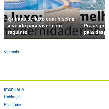
Quintas de luxo com piscina
à venda para viver com
Praias por
requinte
para despo
Ver mais
Footer main menu
Imobiliário
Habitação
Escritórios