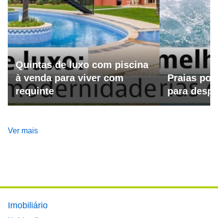
Quintas de luxo com piscina
à venda para viver com
Praias por
requinte
para despo
Ver mais
Footer main menu
Imobiliário