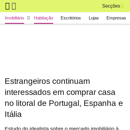
Skip to main content
Secções
Main navigation
Imobiliário
Habitação
Escritórios
Lojas
Empresas
Estrangeiros continuam
interessados em comprar casa
no litoral de Portugal, Espanha e
Itália
Estudo do idealista sobre o mercado imobiliário à