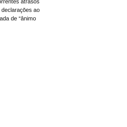
orrentes atrasos
 declarações ao
mada de “ânimo