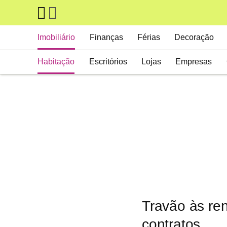
Skip to main content
Main navigation
Imobiliário
Finanças
Férias
Decoração
Habitação
Escritórios
Lojas
Empresas
Travão às re
contratos