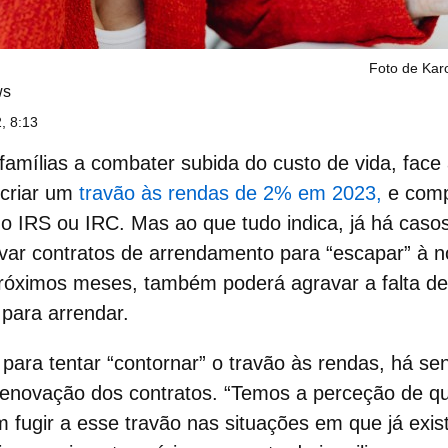
Foto de Kar
ws
, 8:13
 famílias a combater subida do
custo de vida
, face
criar um
travão às rendas de 2% em 2023,
e comp
do IRS ou IRC. Mas ao que tudo indica, já há casos
var contratos
de arrendamento para “escapar” à 
próximos meses, também poderá agravar a falta de
para arrendar.
ara tentar “contornar” o travão às rendas, há se
renovação dos contratos
. “Temos a perceção de q
 fugir a esse travão nas situações em que já exi