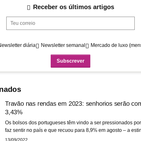
Receber os últimos artigos
Teu correio
Newsletter diária
Newsletter semanal
Mercado de luxo (men
onados
Travão nas rendas em 2023: senhorios serão c
3,43%
Os bolsos dos portugueses têm vindo a ser pressionados por
faz sentir no país e que recuou para 8,9% em agosto – a esti
apontava para 9,0%. Os dados foram confirmados esta segund
13/09/2022