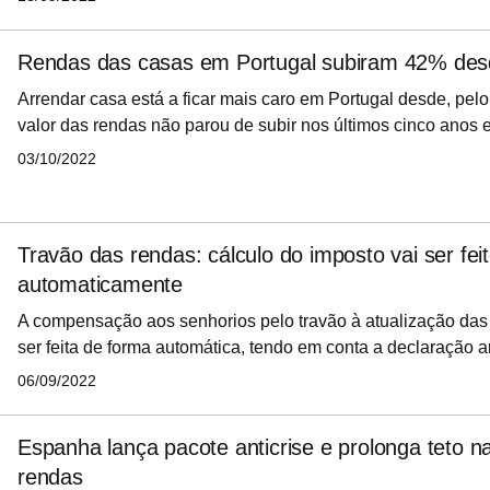
setembro, pelo Instituto Nacional de Estatística (INE), entid
também que o indicador que serve de referência para a atua
Rendas das casas em Portugal subiram 42% de
rendas em 2023 se fixou nos 5,43%. Acontece que para mitiga
Governo de Antón
Arrendar casa está a ficar mais caro em Portugal desde, pel
valor das rendas não parou de subir nos últimos cinco anos e
euros por metro quadrado (euros/m2) nos últimos 12 meses t
03/10/2022
A questão é que este valor é 42% superior ao apurado em 2
das casas custava, em termos medianos, 4,39 euros/m2. O 
recentes do Instituto Nacional de Estatística (INE) também 
Travão das rendas: cálculo do imposto vai ser fei
áreas metropolitanas este aume
automaticamente
A compensação aos senhorios pelo travão à atualização das
ser feita de forma automática, tendo em conta a declaração 
estes submeterem. Em causa está o mecanismo fiscal, atrav
06/09/2022
que compensa os senhorios do diferencial entre aquilo que 
limitada a 2% e aquilo que resultaria da fórmula legal – que
Espanha lança pacote anticrise e prolonga teto n
subida de 5,5% em 2023.
rendas