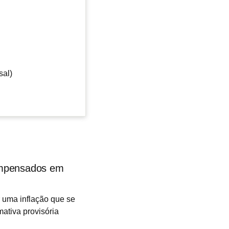
sal)
ompensados em
 uma inflação que se
mativa provisória
a-feira, dia 12 de