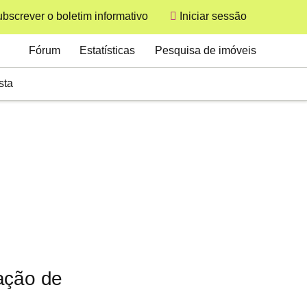
bscrever o boletim informativo
Iniciar sessão
User
Secondary
Fórum
Estatísticas
Pesquisa de imóveis
sta
ação de