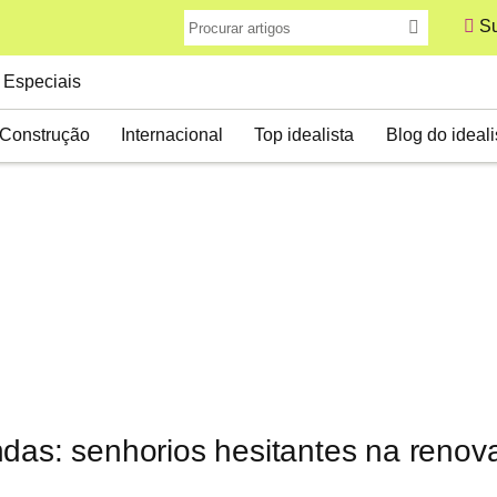
Su
Especiais
Construção
Internacional
Top idealista
Blog do ideali
ndas: senhorios hesitantes na renov