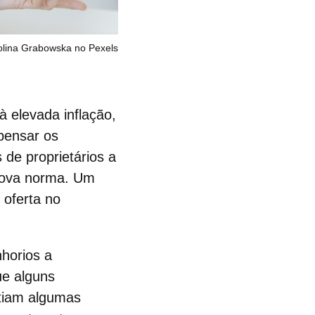
olina Grabowska no Pexels
 à elevada inflação,
ensar os
 de proprietários a
nova norma. Um
 oferta no
nhorios a
ue alguns
stiam algumas