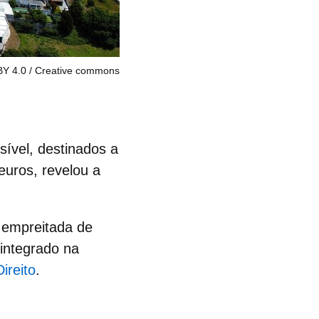
BY 4.0
Creative commons
sível
, destinados a
euros, revelou a
 empreitada de
 integrado na
ireito
.