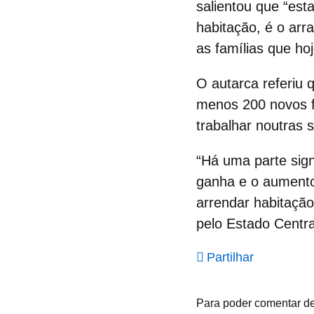
salientou que “est
habitação, é o arr
as famílias que ho
O autarca referiu 
menos 200 novos f
trabalhar noutras 
“Há uma parte sign
ganha e o aumento
arrendar habitação
pelo Estado Centr
Partilhar
Para poder comentar d