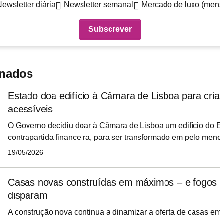
Newsletter diária
Newsletter semanal
Mercado de luxo (men
onados
Estado doa edifício à Câmara de Lisboa para cria
acessíveis
O Governo decidiu doar à Câmara de Lisboa um edifício do 
contrapartida financeira, para ser transformado em pelo me
de habitação acessível. O imóvel, situado numa das zonas m
19/05/2026
capital, será destinado sobretudo a professores, profissionai
elementos das forças de segurança, setores onde a cidade co
Casas novas construídas em máximos – e fogos l
dificuldades em captar e reter trabalhadores devido ao eleva
disparam
habitação.
A construção nova continua a dinamizar a oferta de casas e