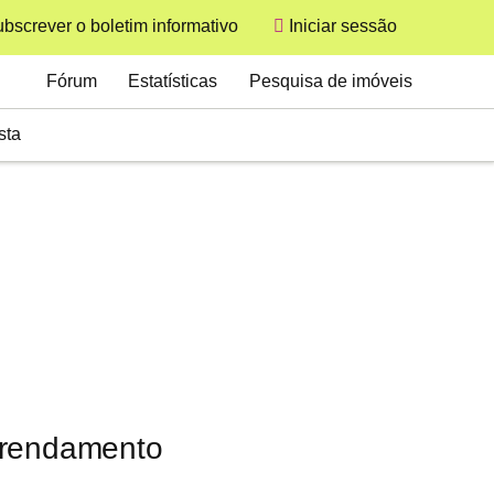
bscrever o boletim informativo
Iniciar sessão
User
Secondary
Fórum
Estatísticas
Pesquisa de imóveis
sta
arrendamento