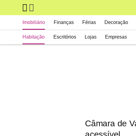
Skip to main content
Main navigation
Imobiliário
Finanças
Férias
Decoração
Habitação
Escritórios
Lojas
Empresas
Câmara de Va
acessível