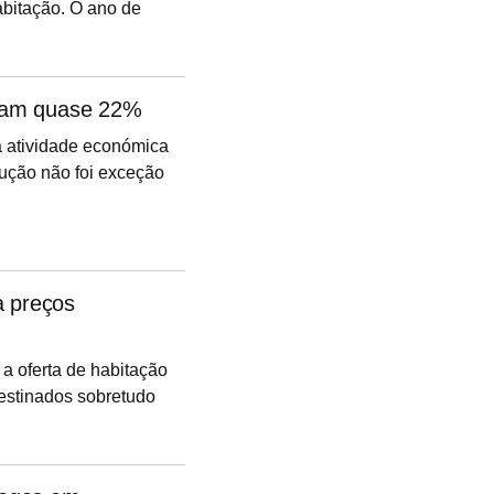
abitação. O ano de
novas concluídas na
, mais 5% face ao ano
r com os seus
ntam quase 22%
e 41 mil fogos para
a atividade económica
rução não foi exceção
staca o
21,9%, em termos
a preços
 a oferta de habitação
estinados sobretudo
 contrato-programa
de Vila do Conde e
sso ao mercado