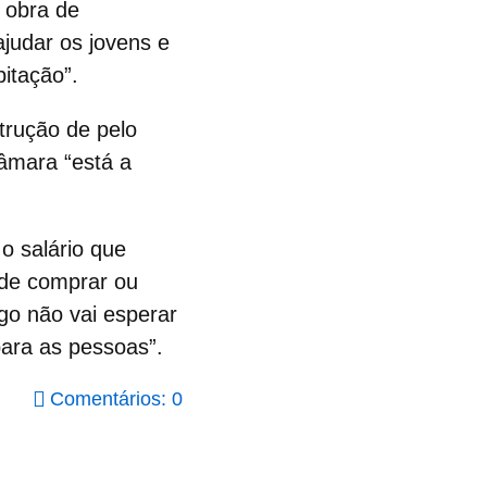
 obra de
ajudar os
jovens
e
itação”.
trução de pelo
âmara “está a
o salário que
 de
comprar ou
go não vai esperar
para as pessoas”.
Comentários: 0