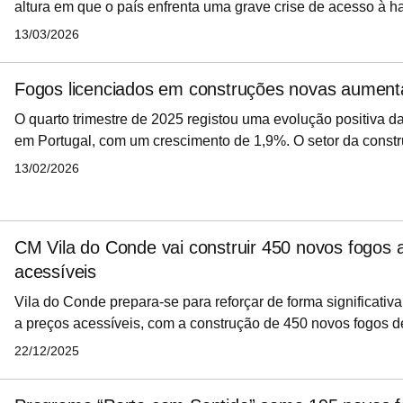
altura em que o país enfrenta uma grave crise de acesso à h
2025 registou mesmo um novo máximo no número de casas 
13/03/2026
última década e meia, superando a fasquia dos 26 mil fogos
anterior. E os promotores e construtores continuam a avança
Fogos licenciados em construções novas aume
empreendimentos residenciais, tendo sido licenciados mais d
habitação em 2025, tratando
O quarto trimestre de 2025 registou uma evolução positiva d
em Portugal, com um crescimento de 1,9%. O setor da const
e evidenciou uma evolução globalmente positiva, onde se de
13/02/2026
licenciamento de fogos em construções novas, que cresceu 
acumulados.
CM Vila do Conde vai construir 450 novos fogos 
acessíveis
Vila do Conde prepara-se para reforçar de forma significativa
a preços acessíveis, com a construção de 450 novos fogos d
a jovens e famílias da classe média. O projeto resulta de um
22/12/2025
assinado entre o município e a Santa Casa da Misericórdia 
pretende dar resposta a quem enfrenta dificuldades no ace