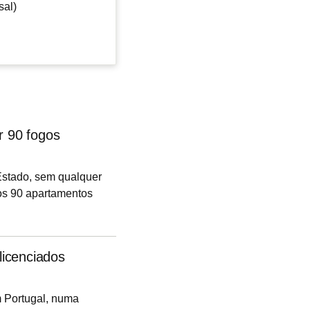
sal)
r 90 fogos
Estado, sem qualquer
nos 90 apartamentos
ais valorizadas da
s de saúde e
ntinua a ter
icenciados
do custo da
m Portugal, numa