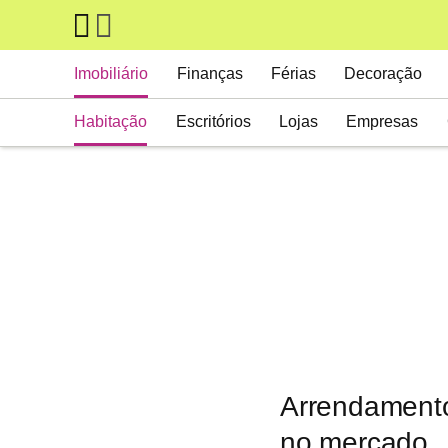
Skip to main content
Main navigation
Imobiliário
Finanças
Férias
Decoração
Habitação
Escritórios
Lojas
Empresas
Arrendamento
no mercado