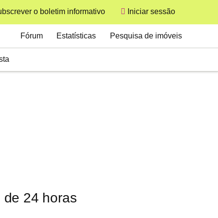
bscrever o boletim informativo
Iniciar sessão
User
Secondary
Fórum
Estatísticas
Pesquisa de imóveis
sta
 de 24 horas