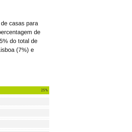
a de casas para
 percentagem de
5% do total de
isboa (7%) e