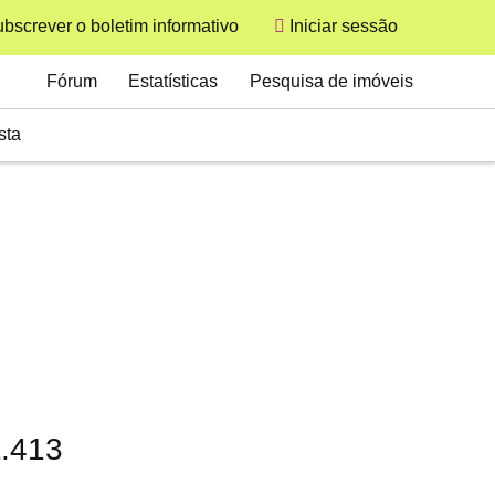
bscrever o boletim informativo
Iniciar sessão
User
Secondary
Fórum
Estatísticas
Pesquisa de imóveis
sta
1.413