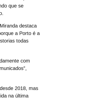
indo que se
o.
Miranda
destaca
orque a Porto é a
storias todas
nadamente com
omunicados”,
e desde 2018, mas
ida na última