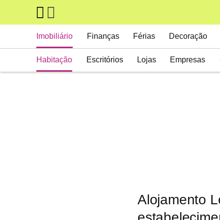
Skip to main content
Main navigation
Imobiliário
Finanças
Férias
Decoração
Habitação
Escritórios
Lojas
Empresas
Alojamento L
estabelecime