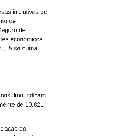
sas iniciativas de
nto de
eguro de
entes económicos
”, lê-se numa
onsultou indicam
lmente de 10.821
ociação do