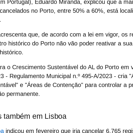
m Portugal), Eduardo Miranda, explicou que a maio
 cancelados no Porto, entre 50% a 60%, está loca
.
rescenta que, de acordo com a lei em vigor, os r
ro histórico do Porto não vão poder reativar a su
istórico.
a o Crescimento Sustentável do AL do Porto em v
 - Regulamento Municipal n.º 495-A/2023 - cria "
tável" e "
Áreas de Contenção
" para controlar a p
ção permanente.
s também em Lisboa
oa
indicou em fevereiro que iria cancelar 6.765 regi