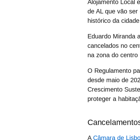
Alojamento Local e
de AL que vão ser
histórico
da cidade
Eduardo Miranda ac
cancelados no cent
na zona do centro h
O Regulamento par
desde maio de 2023
Crescimento Susten
proteger a habita
Cancelamento
A
Câmara de Lisb