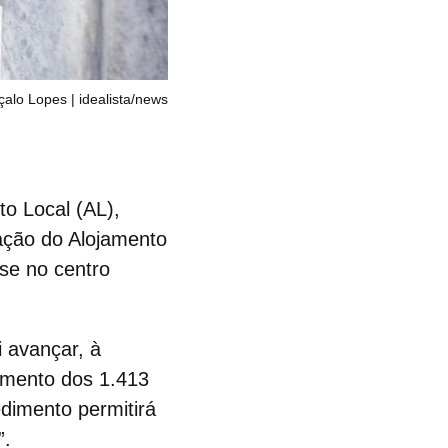
çalo Lopes | idealista/news
to Local
(AL),
ação do Alojamento
se no centro
i avançar, à
amento dos 1.413
edimento permitirá
”.