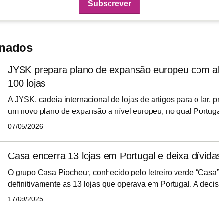
onados
JYSK prepara plano de expansão europeu com ab
100 lojas
A JYSK, cadeia internacional de lojas de artigos para o lar, p
um novo plano de expansão a nível europeu, no qual Portugal
passa pela abertura de até 100 lojas durante os próximos tr
07/05/2026
como Madrid, Dublin, Bucareste, Oslo, Estocolmo e Ameste
capitais europeias incluídas neste plano.
Casa encerra 13 lojas em Portugal e deixa dívida
O grupo Casa Piocheur, conhecido pelo letreiro verde “Casa”
definitivamente as 13 lojas que operava em Portugal. A deci
setembro pelo Tribunal Judicial de Sintra, um dia após a re
17/09/2025
de credores. Mais de 30 trabalhadores foram afetados pelo 