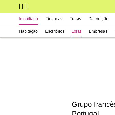
Skip to main content
Main navigation
Imobiliário
Finanças
Férias
Decoração
Habitação
Escritórios
Lojas
Empresas
Grupo francê
Portugal