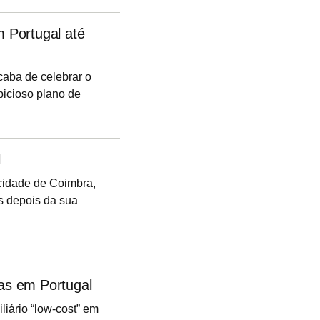
ar investidores que
m Portugal até
acaba de celebrar o
bicioso plano de
40 colaboradores no
 2016, mas pretende
l
 cidade de Coimbra,
s depois da sua
jas em Portugal
liário “low-cost” em