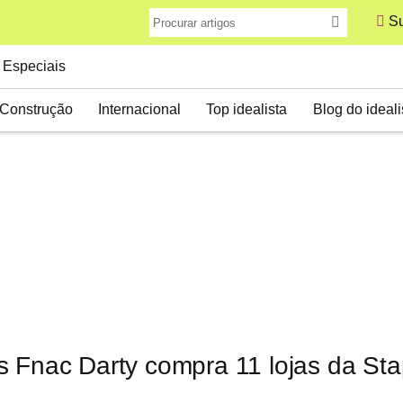
Su
Especiais
Construção
Internacional
Top idealista
Blog do ideali
s Fnac Darty compra 11 lojas da St