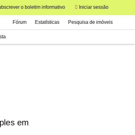
bscrever o boletim informativo
Iniciar sessão
User
Secondary
Fórum
Estatísticas
Pesquisa de imóveis
sta
aples em