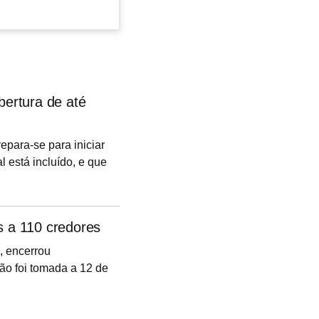
ertura de até
repara-se para iniciar
 está incluído, e que
ês anos. Cidades
rdão são algumas das
s a 110 credores
, encerrou
são foi tomada a 12 de
alização da assembleia
encerramento, uma