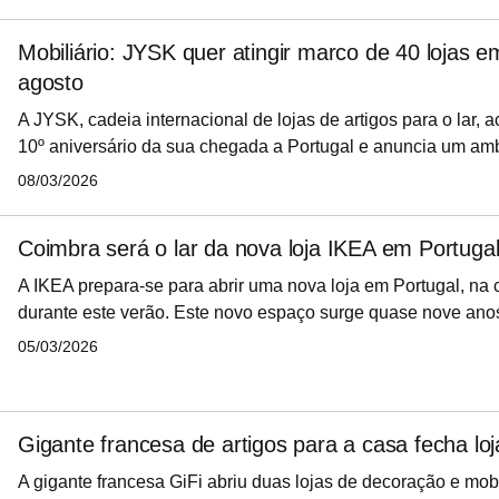
consequência direta da incapacidade da empresa em encontr
recuperassem o negócio.
Mobiliário: JYSK quer atingir marco de 40 lojas e
agosto
A JYSK, cadeia internacional de lojas de artigos para o lar, 
10º aniversário da sua chegada a Portugal e anuncia um am
expansão. Atualmente a retalhista conta já com 34 lojas e 3
08/03/2026
país, depois de investir cerca de 20 milhões de euros desde
chegar às 40 lojas até agosto deste ano.
Coimbra será o lar da nova loja IKEA em Portuga
A IKEA prepara-se para abrir uma nova loja em Portugal, na
durante este verão. Este novo espaço surge quase nove ano
última grande abertura no país, no ano de 2017, em Loulé.
05/03/2026
Gigante francesa de artigos para a casa fecha lo
A gigante francesa GiFi abriu duas lojas de decoração e mobi