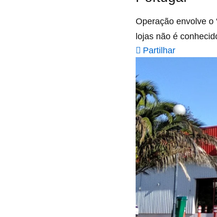
Operação envolve o “
lojas não é conhecid
Partilhar