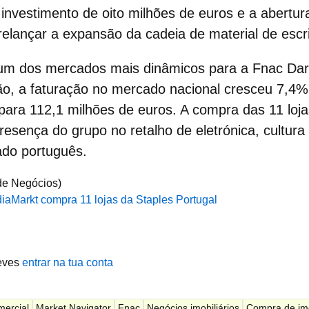
 investimento
de oito milhões de euros e a abertura
relançar a expansão da cadeia de material de escrit
 um dos mercados mais dinâmicos para a
Fnac Dar
o, a faturação no mercado nacional cresceu 7,4% 
ara 112,1 milhões de euros. A compra das 11 loja
 presença do grupo no
retalho de eletrónica
, cultur
ado português.
 de Negócios)
aMarkt compra 11 lojas da Staples Portugal
eves
entrar na tua conta
mercial
Market Navigator
Fnac
Negócios imobiliários
Compra de im