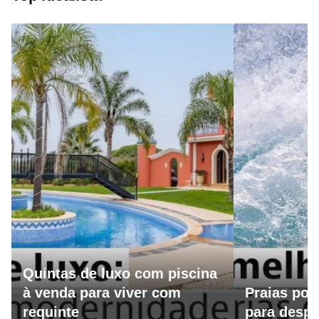
Quintas de luxo com piscina
à venda para viver com
Praias por
requinte
para despo