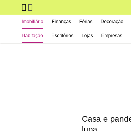
Skip to main content
Main navigation
Imobiliário
Finanças
Férias
Decoração
Habitação
Escritórios
Lojas
Empresas
Casa e pande
lupa