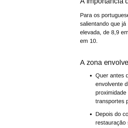
A importância 
Para os portuguese
salientando que j
elevada, de 8,9 em
em 10.
A zona envolv
Quer antes q
envolvente d
proximidade 
transportes 
Depois do co
restauração