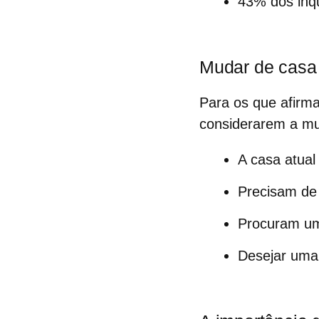
43% dos inqu
Mudar de casa
Para os que afirma
considerarem a m
A casa atua
Precisam de
Procuram um
Desejar uma