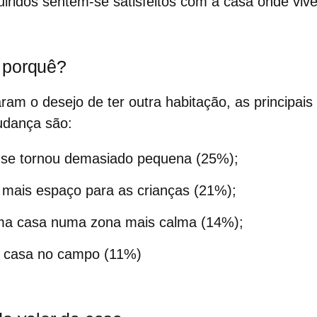
iridos sentem-se satisfeitos com a casa onde viv
 porquê?
ram o desejo de ter outra habitação, as principais
udança são:
l se tornou demasiado pequena (25%);
 mais espaço para as crianças (21%);
a casa numa zona mais calma (14%);
 casa no campo (11%)