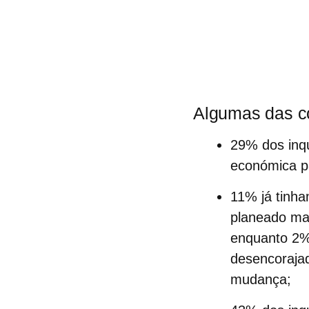
Algumas das co
29% dos inq
económica pa
11% já tinh
planeado ma
enquanto 2%
desencorajad
mudança;