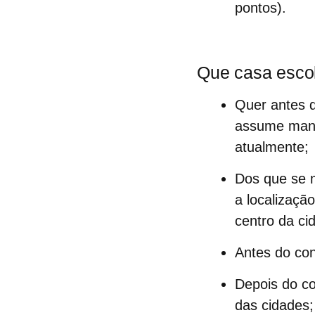
pontos).
Que casa esco
Quer antes q
assume mant
atualmente;
Dos que se m
a localizaçã
centro da ci
Antes do co
Depois do co
das cidades;