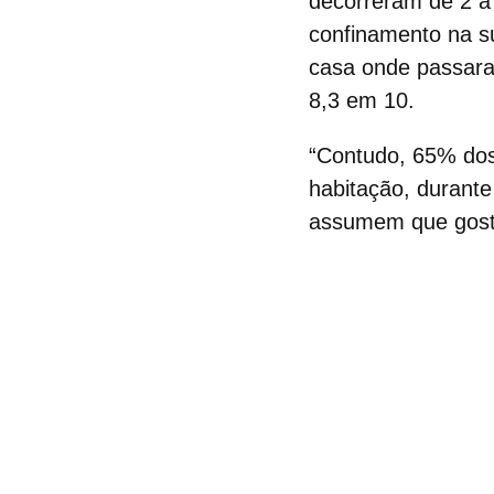
decorreram de 2 a
confinamento na su
casa onde passara
8,3 em 10.
“Contudo
, 65% dos
habitação
, durant
assumem que gosta