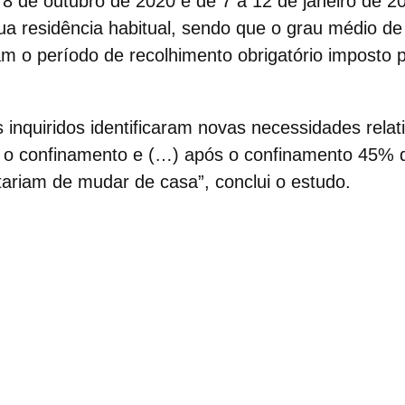
 8 de outubro de 2020 e de 7 a 12 de janeiro de 
a residência habitual
,
sendo que o grau médio de 
m o período de recolhimento obrigatório imposto 
 inquiridos identificaram novas necessidades rela
e o confinamento e (…) após o confinamento 45% 
riam de mudar de casa”, conclui o estudo.