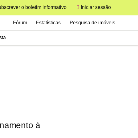
bscrever o boletim informativo
Iniciar sessão
User
Secondary
Fórum
Estatísticas
Pesquisa de imóveis
sta
inamento à