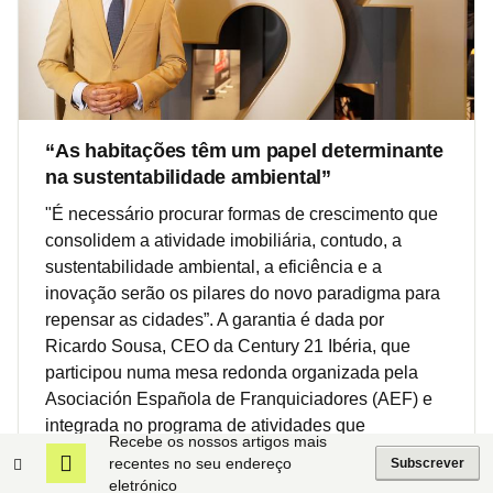
“As habitações têm um papel determinante
na sustentabilidade ambiental”
"É necessário procurar formas de crescimento que
consolidem a atividade imobiliária, contudo, a
sustentabilidade ambiental, a eficiência e a
inovação serão os pilares do novo paradigma para
repensar as cidades”. A garantia é dada por
Ricardo Sousa, CEO da Century 21 Ibéria, que
participou numa mesa redonda organizada pela
Asociación Española de Franquiciadores (AEF) e
integrada no programa de atividades que
Recebe os nossos artigos mais
decorreram em Madrid, Espanha, no âmbito da
recentes no seu endereço
Subscrever
Cimeira do Clima COP 25.
eletrónico