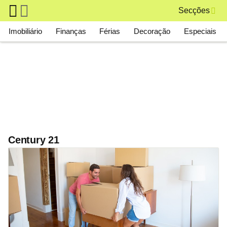
Skip to main content
Secções
Main navigation
Imobiliário
Finanças
Férias
Decoração
Especiais
Century 21