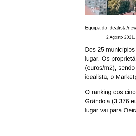
Equipa do idealista/ne
2 Agosto 2021,
Dos
25 municípios
lugar.
Os proprietá
(euros/m2), sendo
idealista, o Market
O
ranking dos cin
Grândola (3.376 eu
lugar vai para Oei