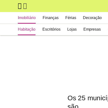
Skip to main content
Main navigation
Imobiliário
Finanças
Férias
Decoração
Habitação
Escritórios
Lojas
Empresas
Os 25 municí
são…