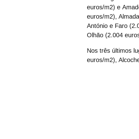
euros/m2) e
Amad
euros/m2), Almada 
António e Faro (2
Olhão (2.004 euro
Nos
três últimos l
euros/m2), Alcoch