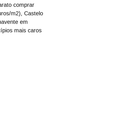
arato comprar
ros/m2), Castelo
enavente em
ípios mais caros