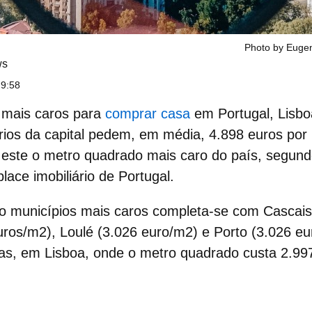
Photo by Euge
ws
 9:58
 mais caros
para
comprar casa
em Portugal,
Lisbo
rios da capital pedem, em média, 4.898 euros po
 este o
metro quadrado mais caro do país
, segun
place imobiliário de Portugal.
co municípios mais caros
completa-se com Cascais 
ros/m2), Loulé (3.026 euro/m2) e Porto (3.026 eu
ras, em Lisboa, onde o metro quadrado custa 2.99