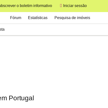
bscrever o boletim informativo
Iniciar sessão
User
Secondary
Fórum
Estatísticas
Pesquisa de imóveis
sta
em Portugal