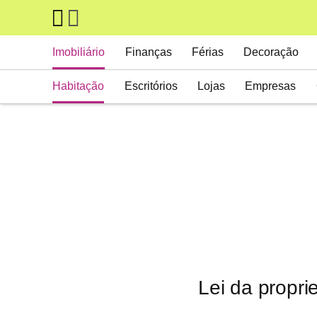
Skip to main content
Main navigation
Imobiliário
Finanças
Férias
Decoração
Habitação
Escritórios
Lojas
Empresas
Lei da propr