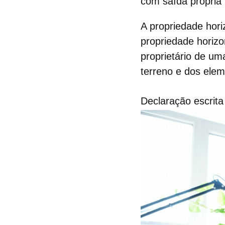
com saída própria
A
propriedade hori
propriedade horizo
proprietário de u
terreno e dos elem
Declaração escrita