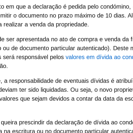
to em que a declaração é pedida pelo condómino, 
mitir o documento no
prazo máximo de 10 dias
. A
ra realizar a venda da propriedade.
de ser apresentada no ato de
compra e venda da 
io ou de documento particular autenticado). Deste
s será responsável pelos
valores em dívida ao con
ão.
e, a responsabilidade de eventuais dívidas é atribu
iam ter sido liquidadas. Ou seja, o novo proprie
valores que sejam devidos a contar da data da
esc
queira prescindir da
declaração de dívida ao con
 na escritura ou no documento particular autentic