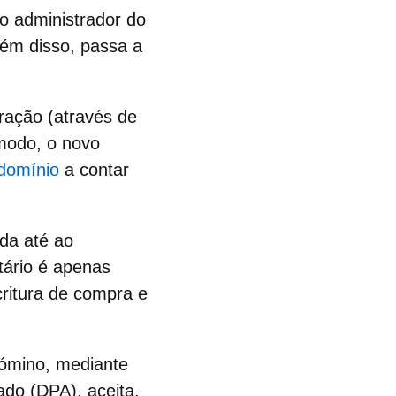
o administrador do
lém disso, passa a
fração
(através de
 modo, o novo
domínio
a contar
ída até ao
tário é apenas
ritura de compra e
dómino
, mediante
ado (DPA), aceita,