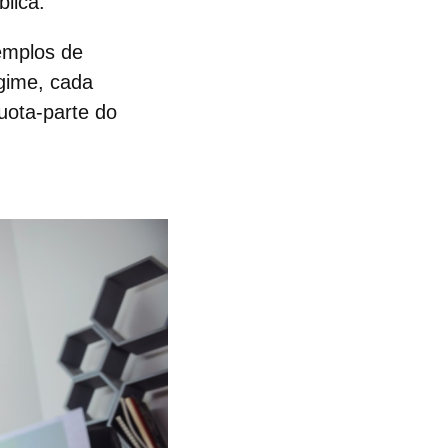
blica.
emplos de
egime, cada
uota-parte do