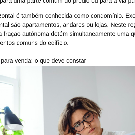
 para uma parte comum do prédio ou para a via pú
zontal
é também conhecida como condomínio. Ex
ntal são apartamentos, andares ou lojas. Neste r
ma fração autónoma detém simultaneamente uma q
entos comuns do edifício.
 para venda: o que deve constar