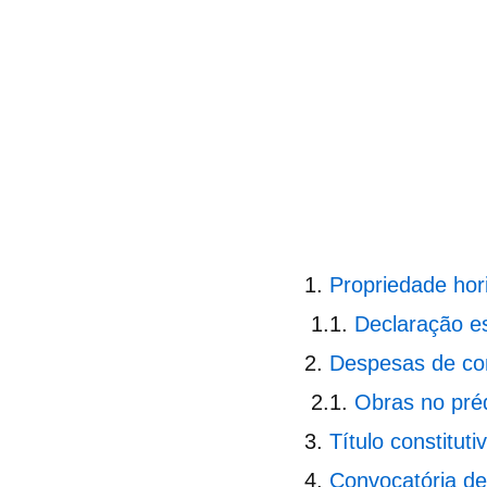
Propriedade hori
Declaração es
Despesas de co
Obras no préd
Título constitut
Convocatória de