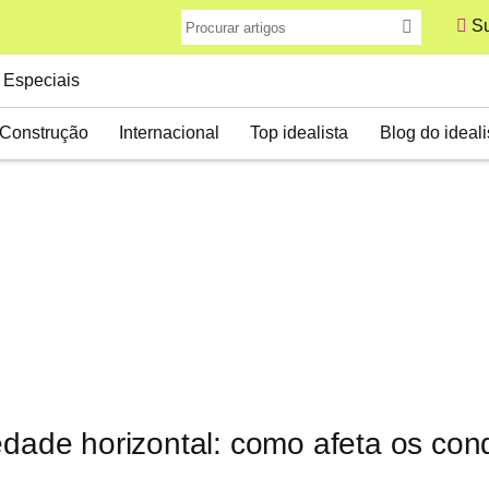
Su
Especiais
Construção
Internacional
Top idealista
Blog do ideali
iedade horizontal: como afeta os co