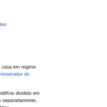
des
va casa em
regime
ministrador do
difício dividido em
as separadamente,