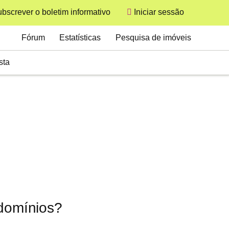
bscrever o boletim informativo
Iniciar sessão
User
Secondary
Fórum
Estatísticas
Pesquisa de imóveis
sta
ndomínios?