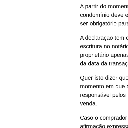
A partir do momen
condomínio deve e
ser obrigatório pa
A declaração tem 
escritura no notár
proprietário apena
da data da transaç
Quer isto dizer qu
momento em que dev
responsável pelos 
venda
.
Caso o comprador 
afirmação expressa