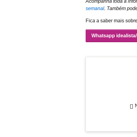
Acompanha toda a infor
semanal
.
Também podes
Fica a saber mais sobr
Whatsapp idealista