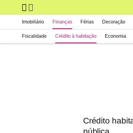
Skip to main content
Main navigation
Imobiliário
Finanças
Férias
Decoração
Fiscalidade
Crédito à habitação
Economia
Crédito habi
pública