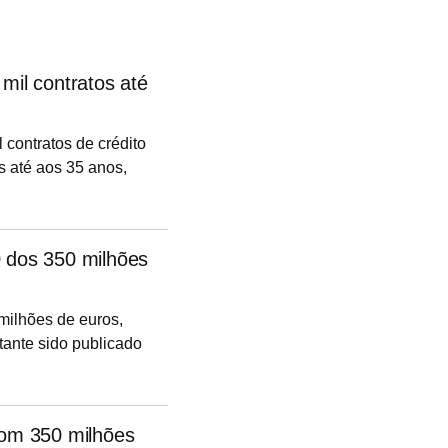
mil contratos até
 contratos de crédito
s até aos 35 anos,
ro de 2025) pelo
0 dos 350 milhões
 milhões de euros,
tante sido publicado
ública (DR). Sabe-se,
 bancos: BPI (100
hões) e Caixa de
com 350 milhões
ando a um total de 2,4