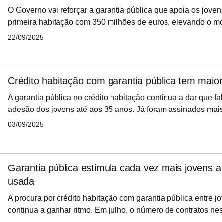
milhões)
O Governo vai reforçar a garantia pública que apoia os jove
primeira habitação com 350 milhões de euros, elevando o mo
para 1.550 milhões de euros. A medida surge após forte ade
22/09/2025
do regime, que permite que o financiamento do imóvel seja 
sistema financeiro.
Crédito habitação com garantia pública tem maior 
A garantia pública no crédito habitação continua a dar que fa
adesão dos jovens até aos 35 anos. Já foram assinados mais
de empréstimo para compra da primeira casa ao abrigo da ga
03/09/2025
representando mais de um terço dos contratos assinados por
interior e fora dos grandes centros urbanos onde o peso da g
maior.
Garantia pública estimula cada vez mais jovens 
usada
A procura por crédito habitação com garantia pública entre j
continua a ganhar ritmo. Em julho, o número de contratos n
6,1% face a junho, enquanto o montante financiado cresceu