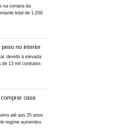
ns na compra da
ntante total de 1.200
são desde o arranque
garantido a 100% pelo
peso no interior
lar, devido à elevada
 de 13 mil contratos
rantia do Estado,
 jovens. E é no
arantia pública é
a comprar casa
ovens até aos 35 anos
este regime aumentou
 6,5%, segundo dados