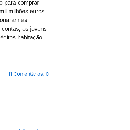
co
para comprar
mil milhões euros.
ionaram as
s contas, os jovens
éditos habitação
Comentários: 0