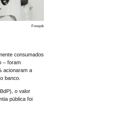
Freepik
anente consumados
o – foram
% acionaram a
ao banco.
BdP), o valor
ia pública foi