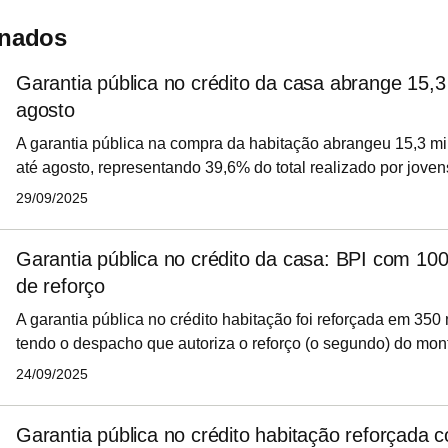
onados
Garantia pública no crédito da casa abrange 15,3 
agosto
A garantia pública na compra da habitação abrangeu 15,3 mil
até agosto, representando 39,6% do total realizado por joven
segundo dados divulgados esta segunda-feira (29 de setemb
29/09/2025
Banco de Portugal (BdP).
Garantia pública no crédito da casa: BPI com 10
de reforço
A garantia pública no crédito habitação foi reforçada em 350
tendo o despacho que autoriza o reforço (o segundo) do mon
esta quarta-feira (24 de setembro de 2025) em Diário da Rep
24/09/2025
desde já, que o Governo autorizou o reforço pedido por dois
milhões de euros, elevando a sua quota total para 249,5 mil
Garantia pública no crédito habitação reforçada 
Crédito Agrícola Mútuo de Mafra (1,8 milhões de euros, pass