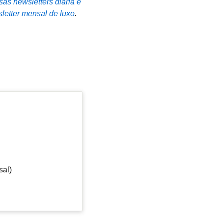
sas newsletters diária e
letter mensal de luxo
.
sal)