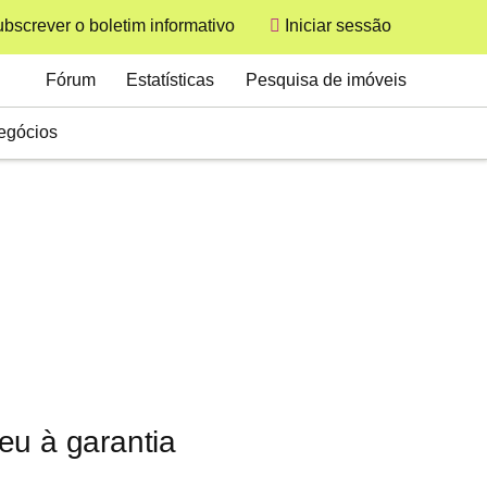
bscrever o boletim informativo
Iniciar sessão
User
Secondary
Fórum
Estatísticas
Pesquisa de imóveis
egócios
eu à garantia