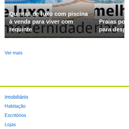
Quintas de luxo com piscina
à venda para viver com
Praias por
requinte
para despo
Ver mais
Footer main menu
Imobiliário
Habitação
Escritórios
Lojas