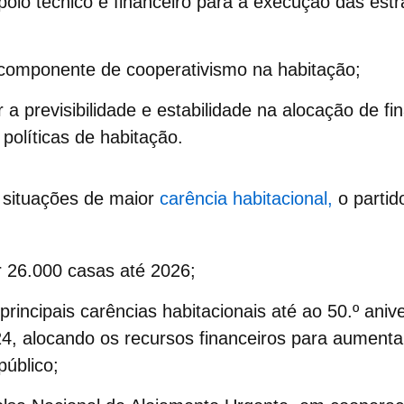
poio técnico e financeiro para a execução das estr
componente de cooperativismo na habitação;
 a previsibilidade e estabilidade na alocação de f
 políticas de habitação.
 situações de maior
carência habitacional,
o parti
ar 26.000 casas até 2026;
 principais
carências habitacionais
até ao 50.º aniv
24, alocando os recursos financeiros para aumenta
público;