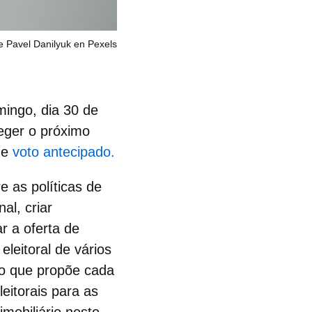
e Pavel Danilyuk en Pexels
mingo, dia 30 de
eger o próximo
de
voto antecipado.
re as
políticas de
al, criar
r a oferta de
eleitoral de vários
s o que propõe cada
eitorais para as