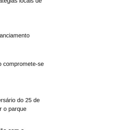
atégias locais de
inanciamento
do compromete-se
ersário do 25 de
r o parque