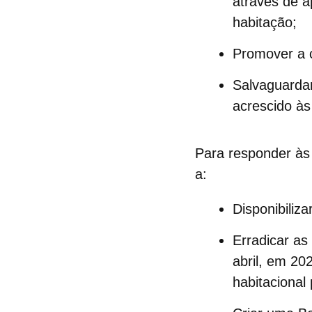
através de a
habitação;
Promover a 
Salvaguardar
acrescido às
Para responder às
a:
Disponibiliz
Erradicar as
abril, em 20
habitacional 