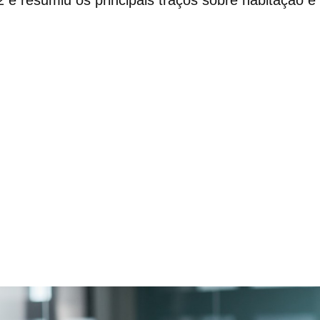
22
e resumiu os principais traços sobre habitação e 