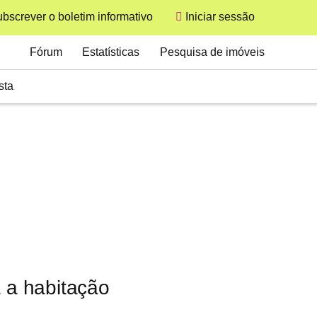
bscrever o boletim informativo
Iniciar sessão
User
Secondary
Fórum
Estatísticas
Pesquisa de imóveis
sta
a a habitação