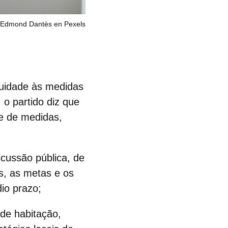
 Edmond Dantès en Pexels
nuidade às medidas
, o partido diz que
ie de medidas,
scussão pública, de
os, as metas e os
io prazo;
de habitação,