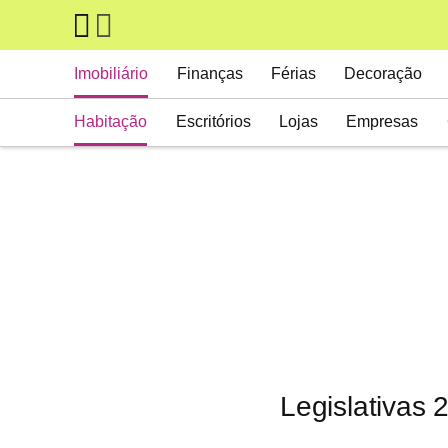
Skip to main content
Main navigation
Imobiliário
Finanças
Férias
Decoração
Habitação
Escritórios
Lojas
Empresas
Legislativas 