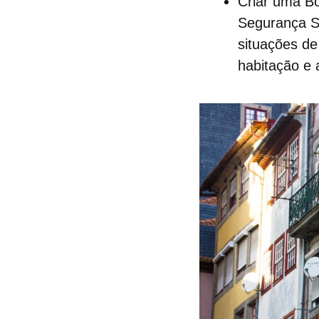
Criar uma
Bo
Segurança So
situações d
habitação e 