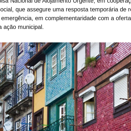
lsa Nacional de Alojamento Urgente
, em coopera
cial, que assegure uma resposta temporária de r
e emergência, em complementaridade com a oferta
a ação municipal.