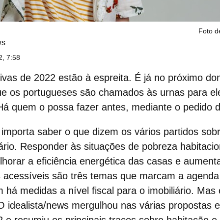
Foto d
ws
2, 7:58
ativas de 2022
estão à espreita. É já no próximo do
que os portugueses são chamados às urnas para el
Há quem o possa fazer antes, mediante o pedido 
 importa saber o que dizem os vários partidos sob
ário
. Responder às situações de pobreza habitacion
lhorar a
eficiência energética
das casas e aumenta
s acessíveis
são três temas que marcam a
agenda 
 há medidas a nível fiscal para o imobiliário. Ma
idealista/news mergulhou nas várias propostas el