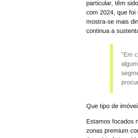
particular, têm si
com 2024, que foi 
mostra-se mais di
continua a sustent
"Em c
algum
segme
procu
Que tipo de imóvei
Estamos focados n
zonas premium com