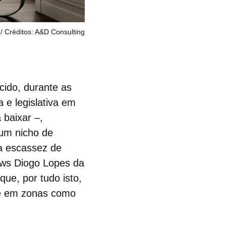
Créditos: A&D Consulting
cido, durante as
a e legislativa em
 baixar –,
 um nicho de
 a escassez de
news Diogo Lopes da
ue, por tudo isto,
te em zonas como