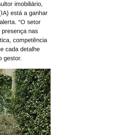
ultor imobiliário
,
IA) está a ganhar
lerta. “O setor
s presença nas
ética, competência
e cada detalhe
o gestor.