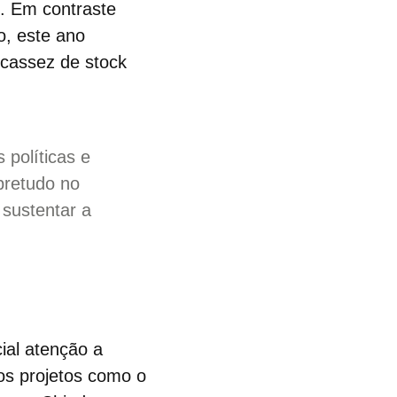
e. Em contraste
o, este ano
scassez de stock
 políticas e
bretudo no
 sustentar a
ial atenção a
os projetos como o