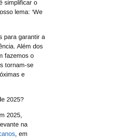
 simplificar o
nosso lema: ‘We
 para garantir a
ência. Além dos
m fazemos o
os tornam-se
róximas e
 de 2025?
Em 2025,
evante na
canos
, em