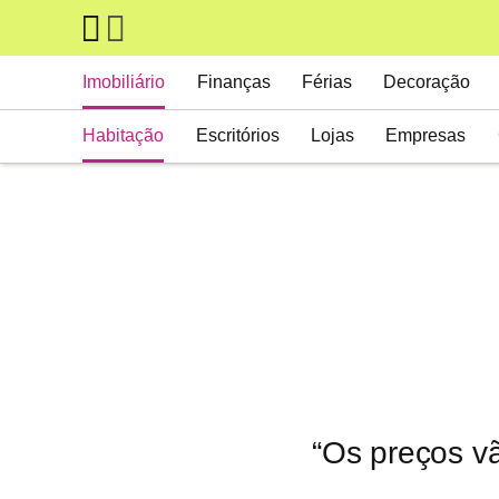
Skip to main content
Main navigation
Imobiliário
Finanças
Férias
Decoração
Habitação
Escritórios
Lojas
Empresas
“Os preços vã