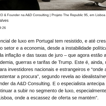
O & Founder na A&D Consulting | Projeto The Republic 95, em Lisboa
alves
9:26
ncial de luxo
em Portugal tem resistido, e até cres
 setor e a economia, desde a instabilidade polític
 da
inflação
e das
taxas de juro
– que agora estão a
demia, guerras e tarifas de Trump
. Este é, ainda,
ara investidores nacionais e estrangeiros e “onde
ustentar a procura”, segundo revela ao idealista/
er da A&D Consulting. E o especialista antecipa q
tinuar a subir no segmento de luxo, especialmen
 Lisboa, onde a escassez de oferta se mantém”.