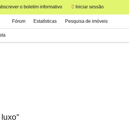
bscrever o boletim informativo
Iniciar sessão
User
Secondary
Fórum
Estatísticas
Pesquisa de imóveis
sta
 luxo”