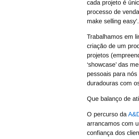
cada projeto é úni
processo de venda
make selling easy’.
Trabalhamos em lin
criação de um prod
projetos
(empreend
‘showcase’ das me
pessoais para nós
duradouras com os 
Que balanço de ati
O percurso da
A&D
arrancamos com u
confiança dos clie